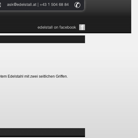
ask@edelstall.at
| +43 1 504 68 84
edelstall on facebook
tem Edelstahl mit zwei seitlichen Griffen.