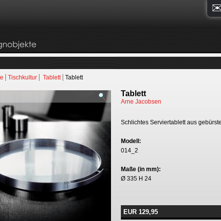
te
Tischkultur
Tablett
Tablett
Tablett
Arne Jacobsen
Schlichtes Serviertablett aus gebürste
Modell:
014_2
Maße (in mm):
Ø 335 H 24
EUR 129,95