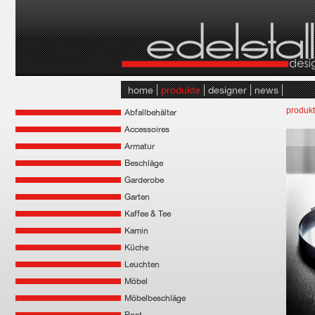
home
produkte
designer
news
produk
Abfallbehälter
Accessoires
Armatur
Beschläge
Garderobe
Garten
Kaffee & Tee
Kamin
Küche
Leuchten
Möbel
Möbelbeschläge