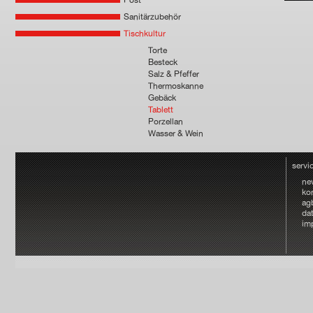
Post
Sanitärzubehör
Tischkultur
Torte
Besteck
Salz & Pfeffer
Thermoskanne
Gebäck
Tablett
Porzellan
Wasser & Wein
servi
ne
ko
ag
da
im