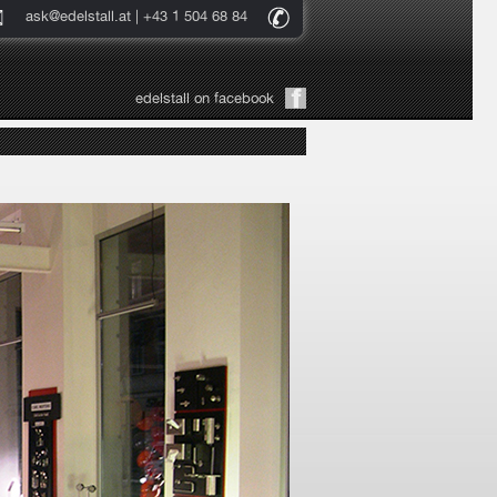
ask@edelstall.at
| +43 1 504 68 84
edelstall on facebook