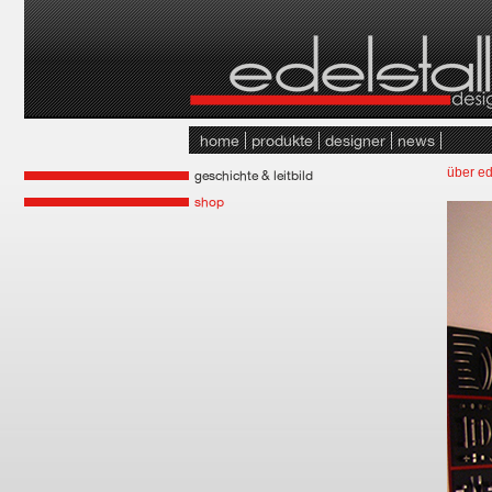
home
produkte
designer
news
über ed
geschichte & leitbild
shop