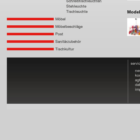
Schreibtischleuchten
Stehleuchte
Tischleuchte
Model
Möbel
Möbelbeschläge
Post
Sanitärzubehör
Tischkultur
servi
ne
ko
ag
da
im