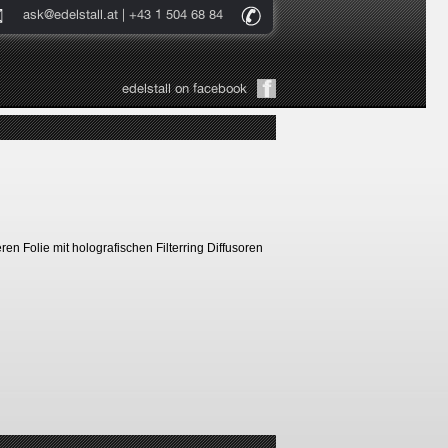
ask@edelstall.at
| +43 1 504 68 84
edelstall on facebook
en Folie mit holografischen Filterring Diffusoren