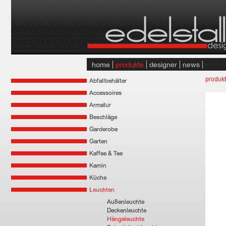
home
produkte
designer
news
produk
Abfallbehälter
Accessoires
Armatur
Beschläge
Garderobe
Garten
Kaffee & Tee
Kamin
Küche
Leuchten
Außenleuchte
Deckenleuchte
Hängeleuchte