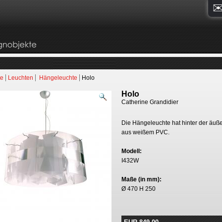
te
Leuchten
Hängeleuchte
Holo
Holo
Catherine Grandidier
Die Hängeleuchte hat hinter der äußer
aus weißem PVC.
Modell:
I432W
Maße (in mm):
Ø 470 H 250