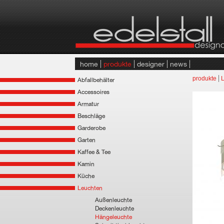
home
produkte
designer
news
produkte
Abfallbehälter
Accessoires
Armatur
Beschläge
Garderobe
Garten
Kaffee & Tee
Kamin
Küche
Leuchten
Außenleuchte
Deckenleuchte
Hängeleuchte