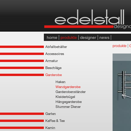
home
produkte
designer
news
produkte
Abfallbehälter
Accessoires
Armatur
Beschläge
Garderobe
Haken
Wandgarderobe
Garderobenständer
Kleiderbügel
Hängegarderobe
Stummer Diener
Garten
Kaffee & Tee
Kamin