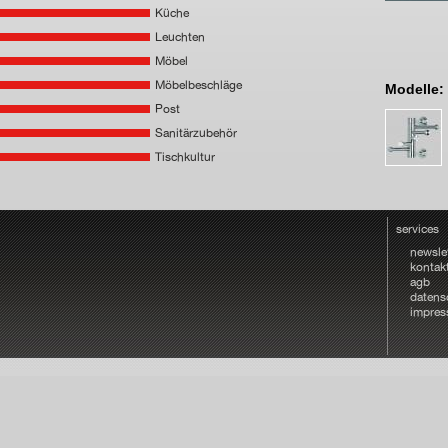
Küche
Leuchten
Möbel
Möbelbeschläge
Modelle:
Post
Sanitärzubehör
Tischkultur
services
newsle
kontak
agb
datens
impre