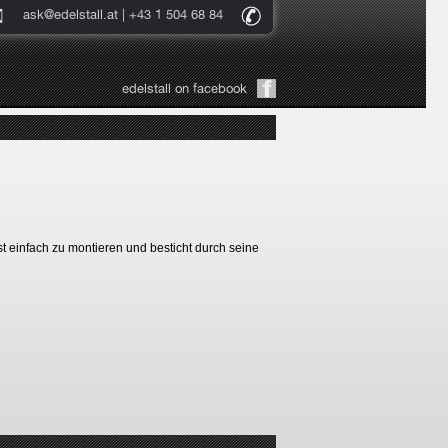
ask@edelstall.at
| +43 1 504 68 84
edelstall on facebook
 einfach zu montieren und besticht durch seine