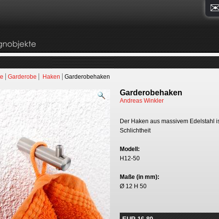
te
Garderobe
Haken
Garderobehaken
Garderobehaken
Andreas Winkler
Der Haken aus massivem Edelstahl ist
Schlichtheit
Modell:
H12-50
Maße (in mm):
Ø 12 H 50