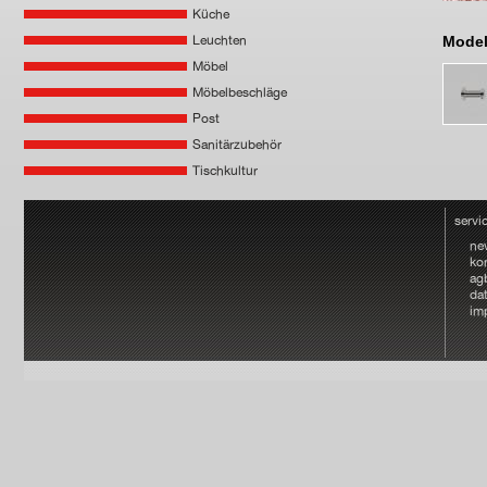
Küche
Leuchten
Model
Möbel
Möbelbeschläge
Post
Sanitärzubehör
Tischkultur
servi
ne
ko
ag
da
im