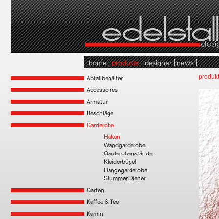
home
produkte
designer
news
produk
Abfallbehälter
Accessoires
Armatur
Beschläge
Garderobe
Haken
Wandgarderobe
Garderobenständer
Kleiderbügel
Hängegarderobe
Stummer Diener
Garten
Kaffee & Tee
Kamin