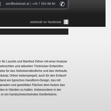
ask@edelstall.at
| +43 1 504 68 84
edelstall on facebook
 für Laurids und Manfred Ortner mit einer Analyse
ebrachten und aktuellen Türdrücker-Entwürfen.
iebe für das Selbstverständliche und das Vertraute,
r &amp; Ortner widerspiegelt, auch für den Entwurf
tstand ein typisches Handform-Design, das mit
eraden und gewölbten Flächen dem Nutzer das
nntes in Händen zu halten. Insbesondere in der
t er ein handschmeichelndes Greiferlebnis.