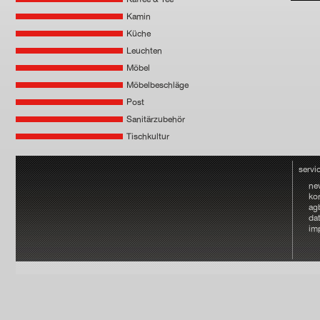
Kamin
Küche
Leuchten
Möbel
Möbelbeschläge
Post
Sanitärzubehör
Tischkultur
servi
ne
ko
ag
da
im