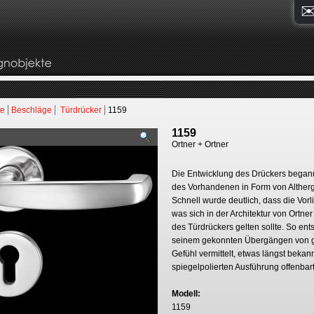
te
Beschläge
Türdrücker
1159
1159
Ortner + Ortner
Die Entwicklung des Drückers begann
des Vorhandenen in Form von Altherg
Schnell wurde deutlich, dass die Vorl
was sich in der Architektur von Ortne
des Türdrückers gelten sollte. So en
seinem gekonnten Übergängen von g
Gefühl vermittelt, etwas längst beka
spiegelpolierten Ausführung offenbar
Modell:
1159