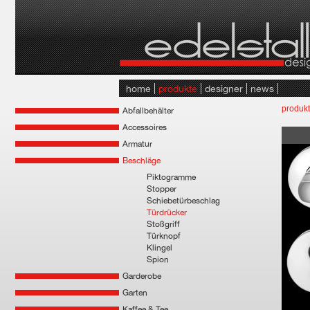
home
produkte
designer
news
produk
Abfallbehälter
Accessoires
Armatur
Beschläge
Piktogramme
Stopper
Schiebetürbeschlag
Türdrücker
Stoßgriff
Türknopf
Klingel
Spion
Garderobe
Garten
Kaffee & Tee