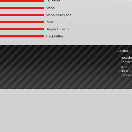
Leuchten
Möbel
Möbelbeschläge
Post
Sanitärzubehör
Tischkultur
services
newsle
kontak
agb
datens
impre