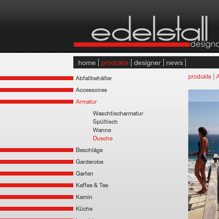
home
produkte
designer
news
produkte
Abfallbehälter
Accessoires
Armatur
Waschtischarmatur
Spültisch
Wanne
Dusche
Beschläge
Garderobe
Garten
Kaffee & Tee
Kamin
Küche