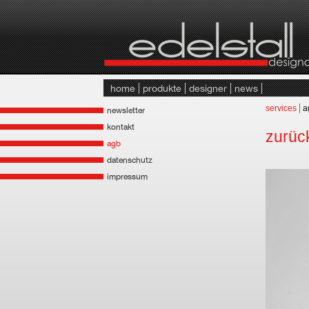
home
produkte
designer
news
services
a
newsletter
kontakt
zurüc
agb
datenschutz
impressum