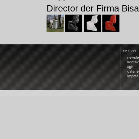
Director der Firma Bisa
services
newsle
kontak
agb
datens
impre