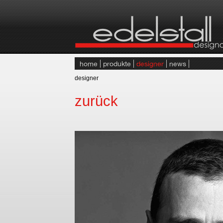
home
produkte
designer
news
designer
zurück