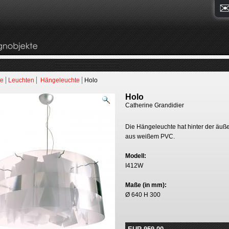
te
Leuchten
Hängeleuchte
Holo
Holo
Catherine Grandidier
Die Hängeleuchte hat hinter der äußer
aus weißem PVC.
Modell:
I412W
Maße (in mm):
Ø 640 H 300