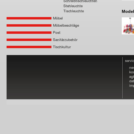
Schreibtischleuchten
Stehleuchte
Tischleuchte
Model
Möbel
Möbelbeschläge
Post
Sanitärzubehör
Tischkultur
servi
ne
ko
ag
da
im