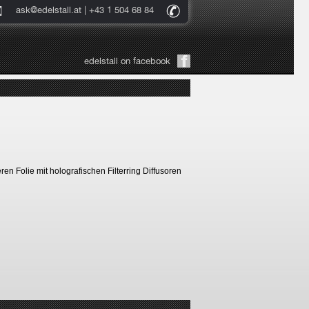
ask@edelstall.at
| +43 1 504 68 84
edelstall on facebook
en Folie mit holografischen Filterring Diffusoren