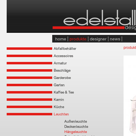
home
produkte
designer
news
produk
Abfallbehälter
Accessoires
Armatur
Beschläge
Garderobe
Garten
Kaffee & Tee
Kamin
Küche
Leuchten
Außenleuchte
Deckenleuchte
Hängeleuchte